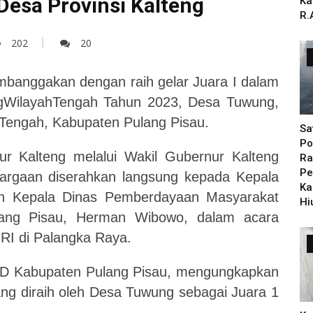
Desa Provinsi Kalteng
Ka
R.
202
20
mbanggakan dengan raih gelar Juara I dalam
ngWilayahTengah Tahun 2023,
Desa Tuwung,
Tengah, Kabupaten Pulang Pisau.
Sa
Po
r Kalteng melalui Wakil Gubernur Kalteng
Ra
Pe
rgaan diserahkan langsung kepada Kepala
Ka
eh Kepala Dinas Pemberdayaan Masyarakat
Hi
ang Pisau, Herman Wibowo, dalam acara
RI di Palangka Raya.
D Kabupaten Pulang Pisau, mengungkapkan
ng diraih oleh Desa Tuwung sebagai Juara 1