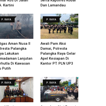
mar Kos Di Jalan
Serta Kapolres Kobar
A. Kartini
Dan Lamandau
P. RAYA
P. RAYA
tgas Aman Nusa II
Awali Pam Aksi
lresta Palangka
Damai, Polresta
ya Lakukan
Palangka Raya Gelar
madaman Lanjutan
Apel Kesiapan Di
rhutla Di Kawasan
Kantor PT. PLN UP3
u Putih
P. RAYA
P. RAYA