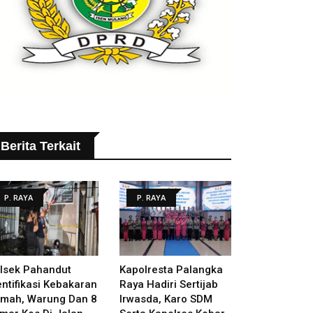
Berita Terkait
P. RAYA
P. RAYA
lsek Pahandut
Kapolresta Palangka
entifikasi Kebakaran
Raya Hadiri Sertijab
mah, Warung Dan 8
Irwasda, Karo SDM