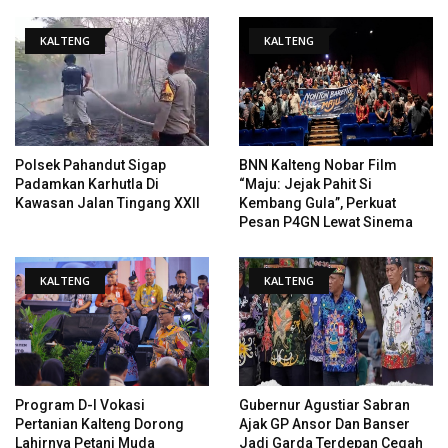
KALTENG
KALTENG
Polsek Pahandut Sigap
BNN Kalteng Nobar Film
Padamkan Karhutla Di
“Maju: Jejak Pahit Si
Kawasan Jalan Tingang XXII
Kembang Gula”, Perkuat
Pesan P4GN Lewat Sinema
KALTENG
KALTENG
Program D-I Vokasi
Gubernur Agustiar Sabran
Pertanian Kalteng Dorong
Ajak GP Ansor Dan Banser
Lahirnya Petani Muda
Jadi Garda Terdepan Cegah