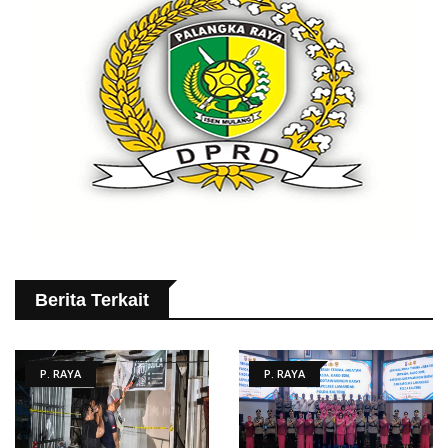
Berita Terkait
P. RAYA
P. RAYA