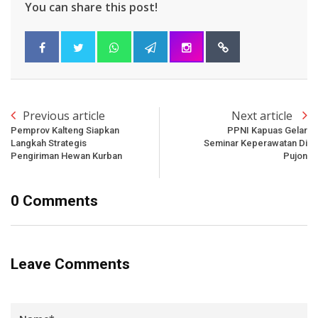
You can share this post!
Previous article
Next article
Pemprov Kalteng Siapkan
PPNI Kapuas Gelar
Langkah Strategis
Seminar Keperawatan Di
Pengiriman Hewan Kurban
Pujon
0 Comments
Leave Comments