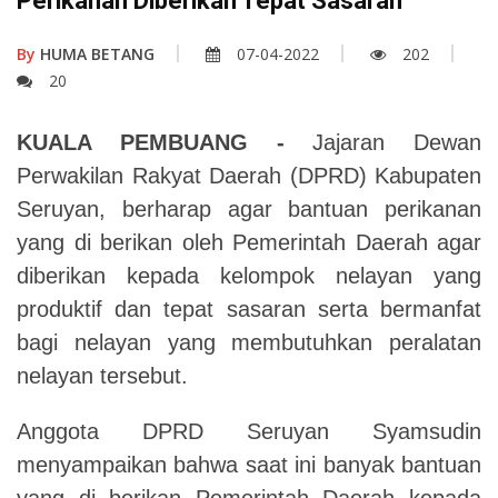
Perikanan Diberikan Tepat Sasaran
By
HUMA BETANG
07-04-2022
202
20
KUALA PEMBUANG -
Jajaran Dewan
Perwakilan Rakyat Daerah (DPRD) Kabupaten
Seruyan, berharap agar bantuan perikanan
yang di berikan oleh Pemerintah Daerah agar
diberikan kepada kelompok nelayan yang
pr
o
duktif
dan
tepat sasaran
serta
bermanfat
bagi nelayan yang membutuhkan peralatan
nelayan tersebut.
Anggota DPRD Seruyan Syamsudin
menyampaikan bahwa saat ini banyak bantuan
yang di berikan Pemerintah Daerah kepada