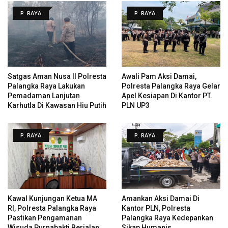
P. RAYA
P. RAYA
Satgas Aman Nusa II Polresta
Awali Pam Aksi Damai,
Palangka Raya Lakukan
Polresta Palangka Raya Gelar
Pemadaman Lanjutan
Apel Kesiapan Di Kantor PT.
Karhutla Di Kawasan Hiu Putih
PLN UP3
P. RAYA
P. RAYA
Kawal Kunjungan Ketua MA
Amankan Aksi Damai Di
RI, Polresta Palangka Raya
Kantor PLN, Polresta
Pastikan Pengamanan
Palangka Raya Kedepankan
Wisuda Purnabakti Berjalan
Sikap Humanis