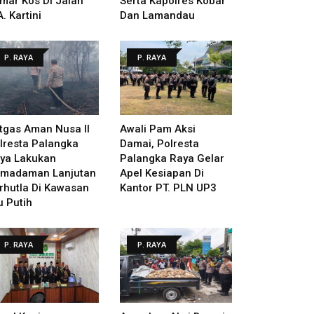
mar Kos Di Jalan
Serta Kapolres Kobar
A. Kartini
Dan Lamandau
P. RAYA
P. RAYA
tgas Aman Nusa II
Awali Pam Aksi
lresta Palangka
Damai, Polresta
ya Lakukan
Palangka Raya Gelar
madaman Lanjutan
Apel Kesiapan Di
rhutla Di Kawasan
Kantor PT. PLN UP3
u Putih
P. RAYA
P. RAYA