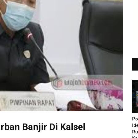
Po
ban Banjir Di Kalsel
Id
Ru