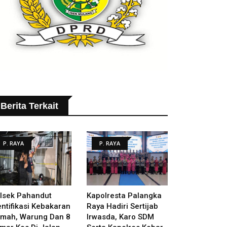
Berita Terkait
P. RAYA
P. RAYA
lsek Pahandut
Kapolresta Palangka
entifikasi Kebakaran
Raya Hadiri Sertijab
mah, Warung Dan 8
Irwasda, Karo SDM