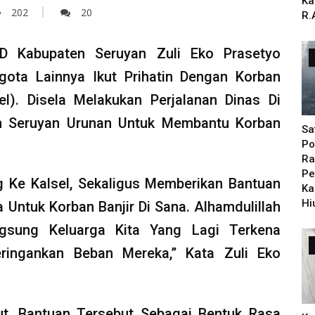
Ka
202
20
R.
D Kabupaten Seruyan Zuli Eko Prasetyo
ota Lainnya Ikut Prihatin Dengan Korban
el). Disela Melakukan Perjalanan Dinas Di
en Seruyan Urunan Untuk Membantu Korban
Sa
Po
.
Ra
Pe
 Ke Kalsel, Sekaligus Memberikan Bantuan
Ka
Hi
Untuk Korban Banjir Di Sana. Alhamdulillah
gsung Keluarga Kita Yang Lagi Terkena
ringankan Beban Mereka,” Kata Zuli Eko
but, Bantuan Tersebut Sebagai Bentuk Rasa