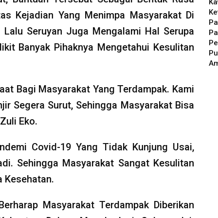
Ka
Ke
tas Kejadian Yang Menimpa Masyarakat Di
Pa
0 Lalu Seruyan Juga Mengalami Hal Serupa
Pa
Pe
ikit Banyak Pihaknya Mengetahui Kesulitan
Pu
A
aat Bagi Masyarakat Yang Terdampak. Kami
ir Segera Surut, Sehingga Masyarakat Bisa
 Zuli Eko.
andemi Covid-19 Yang Tidak Kunjung Usai,
adi. Sehingga Masyarakat Sangat Kesulitan
a Kesehatan.
Berharap Masyarakat Terdampak Diberikan