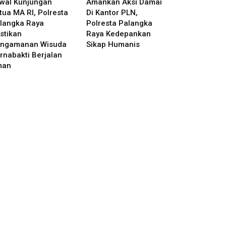
wal Kunjungan
Amankan Aksi Damai
tua MA RI, Polresta
Di Kantor PLN,
langka Raya
Polresta Palangka
stikan
Raya Kedepankan
ngamanan Wisuda
Sikap Humanis
rnabakti Berjalan
man