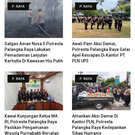
P. RAYA
P. RAYA
Satgas Aman Nusa II Polresta
Awali Pam Aksi Damai,
Palangka Raya Lakukan
Polresta Palangka Raya Gelar
Pemadaman Lanjutan
Apel Kesiapan Di Kantor PT.
Karhutla Di Kawasan Hiu Putih
PLN UP3
P. RAYA
P. RAYA
Kawal Kunjungan Ketua MA
Amankan Aksi Damai Di
RI, Polresta Palangka Raya
Kantor PLN, Polresta
Pastikan Pengamanan
Palangka Raya Kedepankan
Wisuda Purnabakti Berjalan
Sikap Humanis