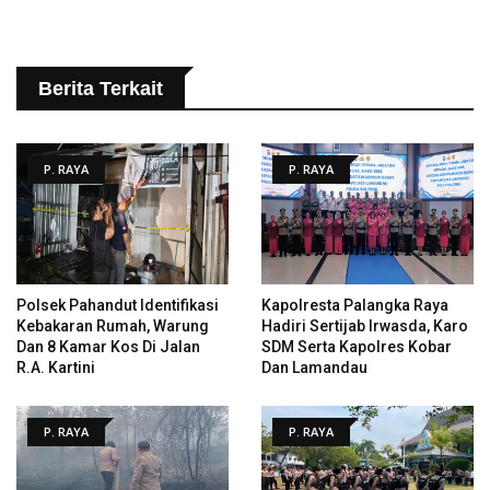
Berita Terkait
P. RAYA
P. RAYA
Polsek Pahandut Identifikasi
Kapolresta Palangka Raya
Kebakaran Rumah, Warung
Hadiri Sertijab Irwasda, Karo
Dan 8 Kamar Kos Di Jalan
SDM Serta Kapolres Kobar
R.A. Kartini
Dan Lamandau
P. RAYA
P. RAYA