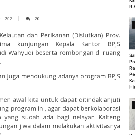
Ka
R.
202
20
Kelautan dan Perikanan (Dislutkan) Prov.
rima kunjungan Kepala Kantor BPJS
udi Wahyudi beserta rombongan di ruang
Sa
.
Po
Ra
Pe
dan juga mendukung adanya program BPJS
Ka
Hi
n awal kita untuk dapat ditindaklanjuti
g program ini, agar dapat berkolaborasi
h yang sudah ada bagi nelayan Kalteng
dungan jiwa dalam melakukan aktivitasnya
h.