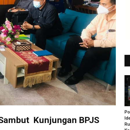
Po
g Sambut Kunjungan BPJS
Id
Ru