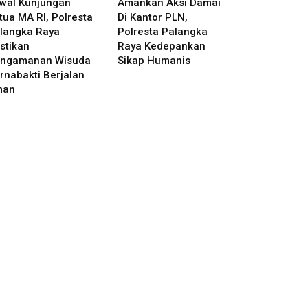
wal Kunjungan
Amankan Aksi Damai
tua MA RI, Polresta
Di Kantor PLN,
langka Raya
Polresta Palangka
stikan
Raya Kedepankan
ngamanan Wisuda
Sikap Humanis
rnabakti Berjalan
man