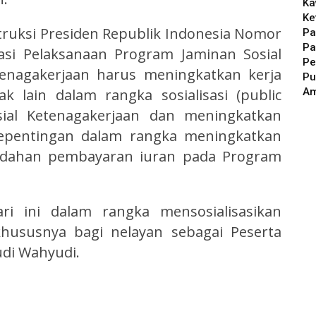
Ka
Ke
truksi Presiden Republik Indonesia Nomor
Pa
Pa
asi Pelaksanaan Program Jaminan Sosial
Pe
enagakerjaan harus meningkatkan kerja
Pu
A
 lain dalam rangka sosialisasi (public
sial Ketenagakerjaan dan meningkatkan
pentingan dalam rangka meningkatkan
udahan pembayaran iuran pada Program
ri ini dalam rangka mensosialisasikan
hususnya bagi nelayan sebagai Peserta
di Wahyudi.