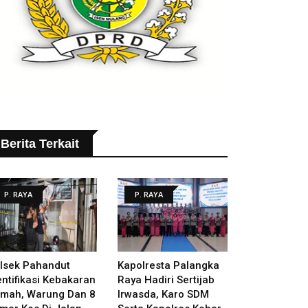
Berita Terkait
P. RAYA
P. RAYA
lsek Pahandut
Kapolresta Palangka
entifikasi Kebakaran
Raya Hadiri Sertijab
mah, Warung Dan 8
Irwasda, Karo SDM