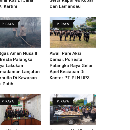
mar Kos Di Jalan
Serta Kapolres Kobar
A. Kartini
Dan Lamandau
P. RAYA
P. RAYA
tgas Aman Nusa II
Awali Pam Aksi
lresta Palangka
Damai, Polresta
ya Lakukan
Palangka Raya Gelar
madaman Lanjutan
Apel Kesiapan Di
rhutla Di Kawasan
Kantor PT. PLN UP3
u Putih
P. RAYA
P. RAYA