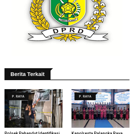
Berita Terkait
P. RAYA
P. RAYA
Polsek Pahandut Identifikasi
Kapolresta Palangka Raya