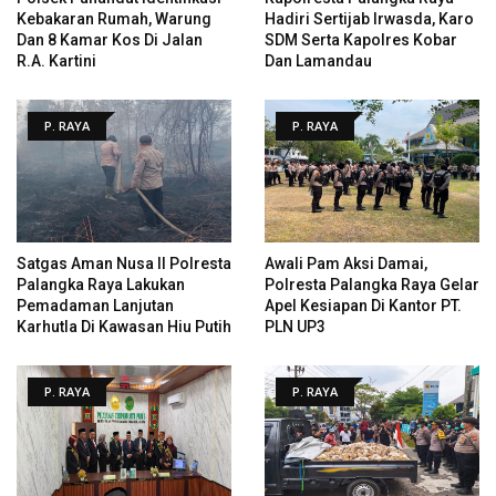
Kebakaran Rumah, Warung
Hadiri Sertijab Irwasda, Karo
Dan 8 Kamar Kos Di Jalan
SDM Serta Kapolres Kobar
R.A. Kartini
Dan Lamandau
P. RAYA
P. RAYA
Satgas Aman Nusa II Polresta
Awali Pam Aksi Damai,
Palangka Raya Lakukan
Polresta Palangka Raya Gelar
Pemadaman Lanjutan
Apel Kesiapan Di Kantor PT.
Karhutla Di Kawasan Hiu Putih
PLN UP3
P. RAYA
P. RAYA