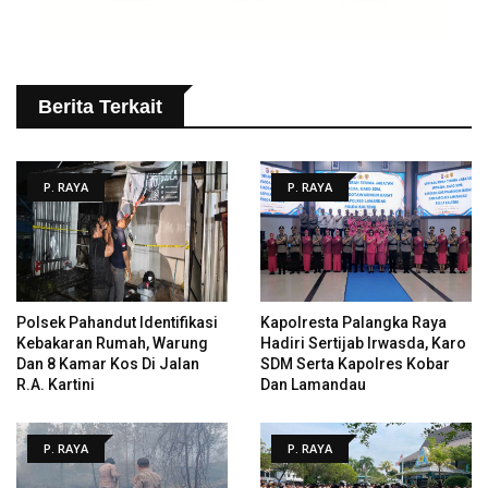
Berita Terkait
P. RAYA
P. RAYA
Polsek Pahandut Identifikasi
Kapolresta Palangka Raya
Kebakaran Rumah, Warung
Hadiri Sertijab Irwasda, Karo
Dan 8 Kamar Kos Di Jalan
SDM Serta Kapolres Kobar
R.A. Kartini
Dan Lamandau
P. RAYA
P. RAYA