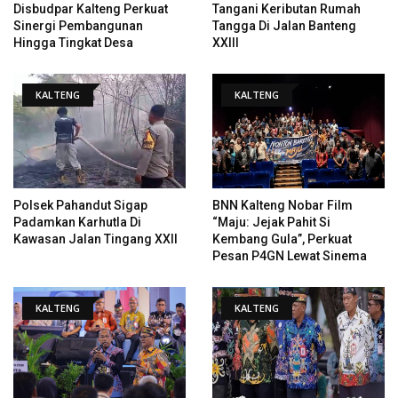
Disbudpar Kalteng Perkuat
Tangani Keributan Rumah
Sinergi Pembangunan
Tangga Di Jalan Banteng
Hingga Tingkat Desa
XXIII
KALTENG
KALTENG
Polsek Pahandut Sigap
BNN Kalteng Nobar Film
Padamkan Karhutla Di
“Maju: Jejak Pahit Si
Kawasan Jalan Tingang XXII
Kembang Gula”, Perkuat
Pesan P4GN Lewat Sinema
KALTENG
KALTENG