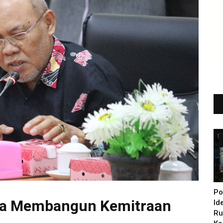
Po
sa Membangun Kemitraan
Id
Ru