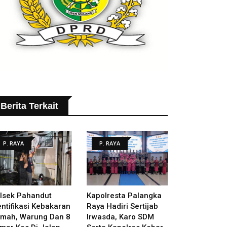
Berita Terkait
P. RAYA
P. RAYA
lsek Pahandut
Kapolresta Palangka
entifikasi Kebakaran
Raya Hadiri Sertijab
mah, Warung Dan 8
Irwasda, Karo SDM