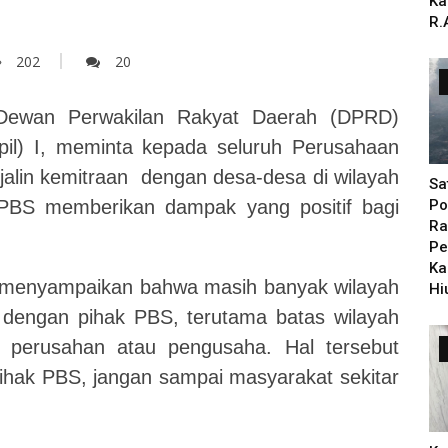
Ka
R.
202
20
ewan Perwakilan Rakyat Daerah (DPRD)
pil) I, meminta kepada seluruh Perusahaan
alin kemitraan dengan desa-desa di wilayah
Sa
 PBS memberikan dampak yang positif bagi
Po
Ra
Pe
Ka
menyampaikan bahwa masih banyak wilayah
Hi
dengan pihak PBS, terutama batas wilayah
 perusahan atau pengusaha. Hal tersebut
pihak PBS, jangan sampai masyarakat sekitar