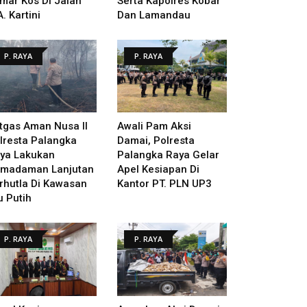
mar Kos Di Jalan
Serta Kapolres Kobar
A. Kartini
Dan Lamandau
P. RAYA
P. RAYA
tgas Aman Nusa II
Awali Pam Aksi
lresta Palangka
Damai, Polresta
ya Lakukan
Palangka Raya Gelar
madaman Lanjutan
Apel Kesiapan Di
rhutla Di Kawasan
Kantor PT. PLN UP3
u Putih
P. RAYA
P. RAYA