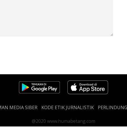
AN MEDIA SIBER
KODE ETIK JURNALISTIK
PERLINDUN
@2020 www.humabetang.com