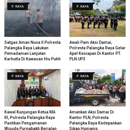
P. RAYA
P. RAYA
Satgas Aman Nusa II Polresta
Awali Pam Aksi Damai,
Palangka Raya Lakukan
Polresta Palangka Raya Gelar
Pemadaman Lanjutan
Apel Kesiapan Di Kantor PT.
Karhutla Di Kawasan Hiu Putih
PLN UP3
P. RAYA
P. RAYA
Kawal Kunjungan Ketua MA
Amankan Aksi Damai Di
RI, Polresta Palangka Raya
Kantor PLN, Polresta
Pastikan Pengamanan
Palangka Raya Kedepankan
Wisuda Purnabakti Berjalan
Sikap Humanis