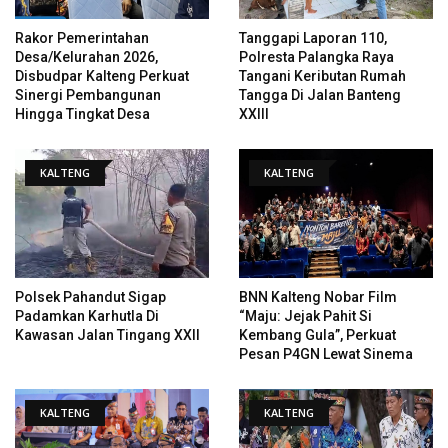
Rakor Pemerintahan
Tanggapi Laporan 110,
Desa/Kelurahan 2026,
Polresta Palangka Raya
Disbudpar Kalteng Perkuat
Tangani Keributan Rumah
Sinergi Pembangunan
Tangga Di Jalan Banteng
Hingga Tingkat Desa
XXIII
KALTENG
KALTENG
Polsek Pahandut Sigap
BNN Kalteng Nobar Film
Padamkan Karhutla Di
“Maju: Jejak Pahit Si
Kawasan Jalan Tingang XXII
Kembang Gula”, Perkuat
Pesan P4GN Lewat Sinema
KALTENG
KALTENG