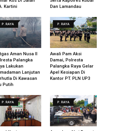
mar Kos Di Jalan
Serta Kapolres Kobar
A. Kartini
Dan Lamandau
P. RAYA
P. RAYA
tgas Aman Nusa II
Awali Pam Aksi
lresta Palangka
Damai, Polresta
ya Lakukan
Palangka Raya Gelar
madaman Lanjutan
Apel Kesiapan Di
rhutla Di Kawasan
Kantor PT. PLN UP3
u Putih
P. RAYA
P. RAYA