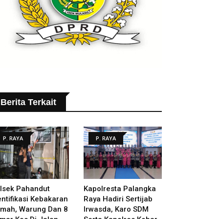
Berita Terkait
P. RAYA
P. RAYA
lsek Pahandut
Kapolresta Palangka
entifikasi Kebakaran
Raya Hadiri Sertijab
mah, Warung Dan 8
Irwasda, Karo SDM