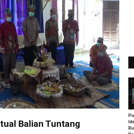
Po
tual Balian Tuntang
Id
Ru