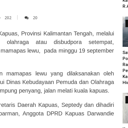
Ka
R.
202
20
puas, Provinsi Kalimantan Tengah, melalui
olahraga atau disbudpora setempat,
an mamapas lewu, pada minggu 19 september
Sa
Po
Ra
Pe
dan mamapas lewu yang dilaksanakan oleh
Ka
lui Dinas Kebudayaan Pemuda dan Olahraga
Hi
ampung penyang, jalan melati kuala kapuas.
kretaris Daerah Kapuas, Septedy dan dihadiri
Suparman, Anggota DPRD Kapuas Darwandie