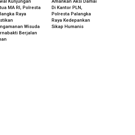
wal Kunjungan
Amankan Aksi Damai
tua MA RI, Polresta
Di Kantor PLN,
langka Raya
Polresta Palangka
stikan
Raya Kedepankan
ngamanan Wisuda
Sikap Humanis
rnabakti Berjalan
man