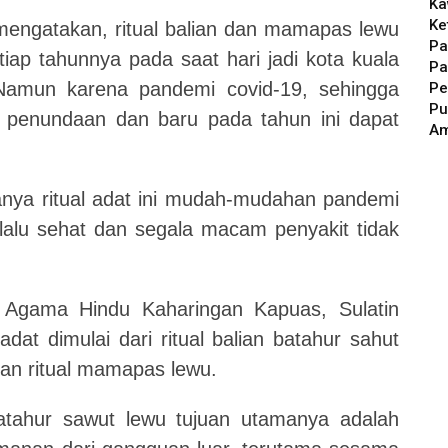
Ka
Ke
mengatakan, ritual balian dan mamapas lewu
Pa
tiap tahunnya pada saat hari jadi kota kuala
Pa
amun karena pandemi covid-19, sehingga
Pe
Pu
i penundaan dan baru pada tahun ini dapat
A
nya ritual adat ini mudah-mudahan pandemi
elalu sehat dan segala macam penyakit tidak
s Agama Hindu Kaharingan Kapuas, Sulatin
dat dimulai dari ritual balian batahur sahut
an ritual mamapas lewu.
 batahur sawut lewu tujuan utamanya adalah