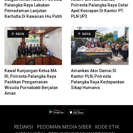
Palangka Raya Lakukan
Polresta Palangka Raya Gelar
Pemadaman Lanjutan
Apel Kesiapan Di Kantor PT.
Karhutla Di Kawasan Hiu Putih
PLN UP3
P. RAYA
P. RAYA
Kawal Kunjungan Ketua MA
Amankan Aksi Damai Di
RI, Polresta Palangka Raya
Kantor PLN, Polresta
Pastikan Pengamanan
Palangka Raya Kedepankan
Wisuda Purnabakti Berjalan
Sikap Humanis
Aman
REDAKSI
PEDOMAN MEDIA SIBER
KODE ETIK