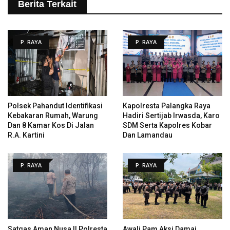
Berita Terkait
P. RAYA
P. RAYA
Polsek Pahandut Identifikasi
Kapolresta Palangka Raya
Kebakaran Rumah, Warung
Hadiri Sertijab Irwasda, Karo
Dan 8 Kamar Kos Di Jalan
SDM Serta Kapolres Kobar
R.A. Kartini
Dan Lamandau
P. RAYA
P. RAYA
Satgas Aman Nusa II Polresta
Awali Pam Aksi Damai,