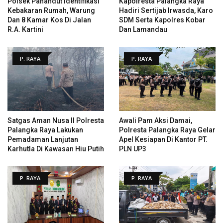
Polsek Pahandut Identifikasi
Kapolresta Palangka Raya
Kebakaran Rumah, Warung
Hadiri Sertijab Irwasda, Karo
Dan 8 Kamar Kos Di Jalan
SDM Serta Kapolres Kobar
R.A. Kartini
Dan Lamandau
P. RAYA
P. RAYA
Satgas Aman Nusa II Polresta
Awali Pam Aksi Damai,
Palangka Raya Lakukan
Polresta Palangka Raya Gelar
Pemadaman Lanjutan
Apel Kesiapan Di Kantor PT.
Karhutla Di Kawasan Hiu Putih
PLN UP3
P. RAYA
P. RAYA