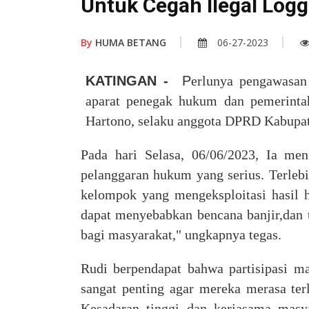
Untuk Cegah Ilegal Logg
By
HUMA BETANG
06-27-2023
KATINGAN -
P
erlunya pengawasan 
aparat penegak hukum dan pemerinta
Hartono,
selaku
anggota DPRD Kabupat
Pada hari Selasa, 06/06/2023, Ia me
pelanggaran hukum yang serius. Terlebih
kelompok yang mengeksploitasi hasil h
dapat menyebabkan bencana banjir,
dan 
bagi masyarakat,
" ungkap
nya tegas
.
Rudi berpendapat bahwa partisipasi 
sangat penting agar mereka merasa ter
Kesadaran tinggi dan kerjasama masya