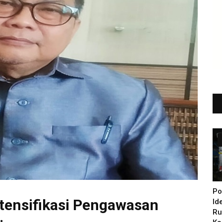
Po
ntensifikasi Pengawasan
Id
Ru