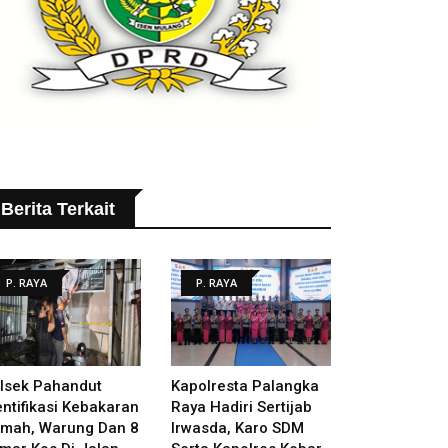
Berita Terkait
P. RAYA
P. RAYA
lsek Pahandut
Kapolresta Palangka
entifikasi Kebakaran
Raya Hadiri Sertijab
mah, Warung Dan 8
Irwasda, Karo SDM