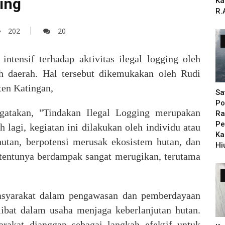
ing
Ka
R.
202
20
intensif terhadap aktivitas ilegal logging oleh
h daerah.
Hal tersebut dikemukakan oleh
Rudi
en Katingan,
Sa
Po
ngatakan, "Tindakan
Ilegal Logging merupakan
Ra
Pe
 lagi, kegiatan ini dilakukan oleh individu atau
Ka
utan, berpotensi merusak ekosistem hutan, dan
Hi
tentunya berdampak sangat merugikan, terutama
masyarakat dalam pengawasan dan pemberdayaan
libat dalam usaha menjaga keberlanjutan hutan.
rakat dianggap sebagai langkah efektif untuk