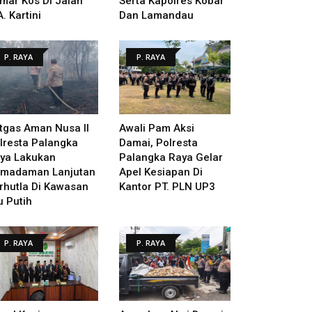
mar Kos Di Jalan
Serta Kapolres Kobar
A. Kartini
Dan Lamandau
P. RAYA
P. RAYA
tgas Aman Nusa II
Awali Pam Aksi
lresta Palangka
Damai, Polresta
ya Lakukan
Palangka Raya Gelar
madaman Lanjutan
Apel Kesiapan Di
rhutla Di Kawasan
Kantor PT. PLN UP3
u Putih
P. RAYA
P. RAYA