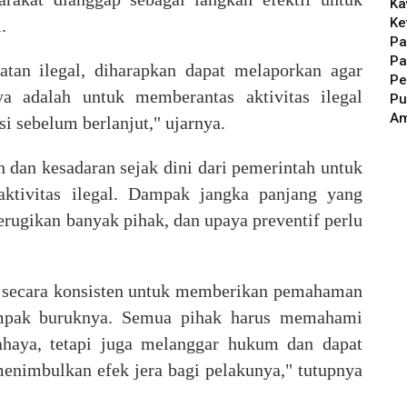
Ka
Ke
.
Pa
Pa
tan ilegal, diharapkan dapat melaporkan agar
Pe
nya adalah untuk memberantas aktivitas ilegal
Pu
A
asi sebelum berlanjut
,"
ujarnya
.
 dan kesadaran sejak dini dari pemerintah untuk
aktivitas ilegal. Dampak jangka panjang yang
erugikan banyak pihak, dan upaya preventif perlu
an secara konsisten untuk memberikan pemahaman
mpak buruknya. Semua pihak harus memahami
ahaya, tetapi juga melanggar hukum dan dapat
menimbulkan efek jera bagi pelakunya," t
utupnya