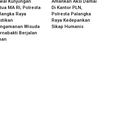
wal Kunjungan
Amankan Aksi Damai
tua MA RI, Polresta
Di Kantor PLN,
langka Raya
Polresta Palangka
stikan
Raya Kedepankan
ngamanan Wisuda
Sikap Humanis
rnabakti Berjalan
man