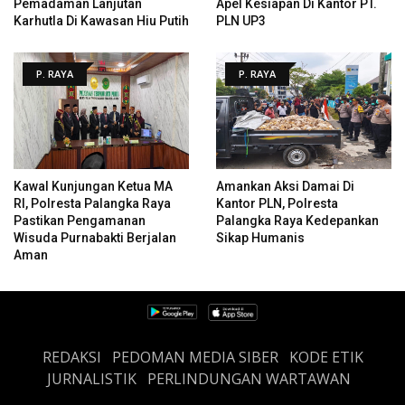
Pemadaman Lanjutan
Apel Kesiapan Di Kantor PT.
Karhutla Di Kawasan Hiu Putih
PLN UP3
P. RAYA
P. RAYA
Kawal Kunjungan Ketua MA
Amankan Aksi Damai Di
RI, Polresta Palangka Raya
Kantor PLN, Polresta
Pastikan Pengamanan
Palangka Raya Kedepankan
Wisuda Purnabakti Berjalan
Sikap Humanis
Aman
REDAKSI
PEDOMAN MEDIA SIBER
KODE ETIK
JURNALISTIK
PERLINDUNGAN WARTAWAN