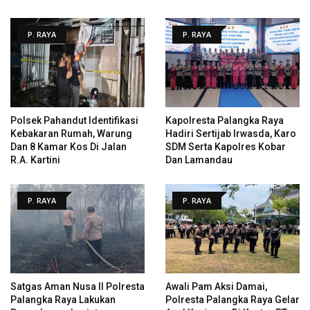
P. RAYA
P. RAYA
Polsek Pahandut Identifikasi
Kapolresta Palangka Raya
Kebakaran Rumah, Warung
Hadiri Sertijab Irwasda, Karo
Dan 8 Kamar Kos Di Jalan
SDM Serta Kapolres Kobar
R.A. Kartini
Dan Lamandau
P. RAYA
P. RAYA
Satgas Aman Nusa II Polresta
Awali Pam Aksi Damai,
Palangka Raya Lakukan
Polresta Palangka Raya Gelar