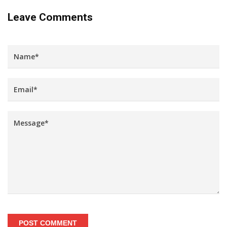
Leave Comments
POST COMMENT