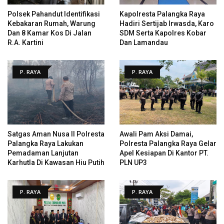
Polsek Pahandut Identifikasi
Kapolresta Palangka Raya
Kebakaran Rumah, Warung
Hadiri Sertijab Irwasda, Karo
Dan 8 Kamar Kos Di Jalan
SDM Serta Kapolres Kobar
R.A. Kartini
Dan Lamandau
P. RAYA
P. RAYA
Satgas Aman Nusa II Polresta
Awali Pam Aksi Damai,
Palangka Raya Lakukan
Polresta Palangka Raya Gelar
Pemadaman Lanjutan
Apel Kesiapan Di Kantor PT.
Karhutla Di Kawasan Hiu Putih
PLN UP3
P. RAYA
P. RAYA