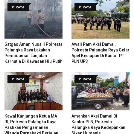
P. RAYA
P. RAYA
Satgas Aman Nusa II Polresta
Awali Pam Aksi Damai,
Palangka Raya Lakukan
Polresta Palangka Raya Gelar
Pemadaman Lanjutan
Apel Kesiapan Di Kantor PT.
Karhutla Di Kawasan Hiu Putih
PLN UP3
P. RAYA
P. RAYA
Kawal Kunjungan Ketua MA
Amankan Aksi Damai Di
RI, Polresta Palangka Raya
Kantor PLN, Polresta
Pastikan Pengamanan
Palangka Raya Kedepankan
Wisuda Purnabakti Berjalan
Sikap Humanis