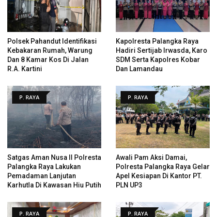
Polsek Pahandut Identifikasi
Kapolresta Palangka Raya
Kebakaran Rumah, Warung
Hadiri Sertijab Irwasda, Karo
Dan 8 Kamar Kos Di Jalan
SDM Serta Kapolres Kobar
R.A. Kartini
Dan Lamandau
P. RAYA
P. RAYA
Satgas Aman Nusa II Polresta
Awali Pam Aksi Damai,
Palangka Raya Lakukan
Polresta Palangka Raya Gelar
Pemadaman Lanjutan
Apel Kesiapan Di Kantor PT.
Karhutla Di Kawasan Hiu Putih
PLN UP3
P. RAYA
P. RAYA