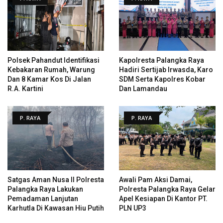
Polsek Pahandut Identifikasi
Kapolresta Palangka Raya
Kebakaran Rumah, Warung
Hadiri Sertijab Irwasda, Karo
Dan 8 Kamar Kos Di Jalan
SDM Serta Kapolres Kobar
R.A. Kartini
Dan Lamandau
P. RAYA
P. RAYA
Satgas Aman Nusa II Polresta
Awali Pam Aksi Damai,
Palangka Raya Lakukan
Polresta Palangka Raya Gelar
Pemadaman Lanjutan
Apel Kesiapan Di Kantor PT.
Karhutla Di Kawasan Hiu Putih
PLN UP3