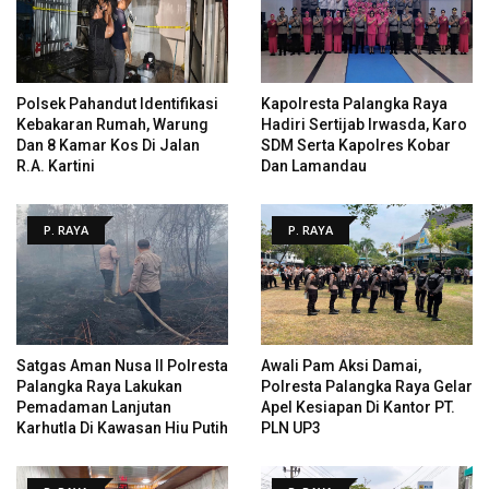
Polsek Pahandut Identifikasi
Kapolresta Palangka Raya
Kebakaran Rumah, Warung
Hadiri Sertijab Irwasda, Karo
Dan 8 Kamar Kos Di Jalan
SDM Serta Kapolres Kobar
R.A. Kartini
Dan Lamandau
P. RAYA
P. RAYA
Satgas Aman Nusa II Polresta
Awali Pam Aksi Damai,
Palangka Raya Lakukan
Polresta Palangka Raya Gelar
Pemadaman Lanjutan
Apel Kesiapan Di Kantor PT.
Karhutla Di Kawasan Hiu Putih
PLN UP3