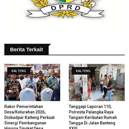
Berita Terkait
KALTENG
KALTENG
Rakor Pemerintahan
Tanggapi Laporan 110,
Desa/Kelurahan 2026,
Polresta Palangka Raya
Disbudpar Kalteng Perkuat
Tangani Keributan Rumah
Sinergi Pembangunan
Tangga Di Jalan Banteng
Hingga Tingkat Desa
XXIII