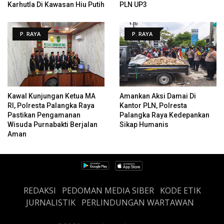
Karhutla Di Kawasan Hiu Putih
PLN UP3
P. RAYA
P. RAYA
Kawal Kunjungan Ketua MA
Amankan Aksi Damai Di
RI, Polresta Palangka Raya
Kantor PLN, Polresta
Pastikan Pengamanan
Palangka Raya Kedepankan
Wisuda Purnabakti Berjalan
Sikap Humanis
Aman
REDAKSI
PEDOMAN MEDIA SIBER
KODE ETIK
JURNALISTIK
PERLINDUNGAN WARTAWAN