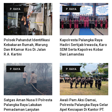
P. RAYA
P. RAYA
Polsek Pahandut Identifikasi
Kapolresta Palangka Raya
Kebakaran Rumah, Warung
Hadiri Sertijab Irwasda, Karo
Dan 8 Kamar Kos Di Jalan
SDM Serta Kapolres Kobar
R.A. Kartini
Dan Lamandau
P. RAYA
P. RAYA
Satgas Aman Nusa II Polresta
Awali Pam Aksi Damai,
Palangka Raya Lakukan
Polresta Palangka Raya Gelar
Pemadaman Lanjutan
Apel Kesiapan Di Kantor PT.