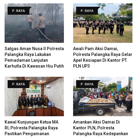
P. RAYA
P. RAYA
Satgas Aman Nusa II Polresta
Awali Pam Aksi Damai,
Palangka Raya Lakukan
Polresta Palangka Raya Gelar
Pemadaman Lanjutan
Apel Kesiapan Di Kantor PT.
Karhutla Di Kawasan Hiu Putih
PLN UP3
P. RAYA
P. RAYA
Kawal Kunjungan Ketua MA
Amankan Aksi Damai Di
RI, Polresta Palangka Raya
Kantor PLN, Polresta
Pastikan Pengamanan
Palangka Raya Kedepankan