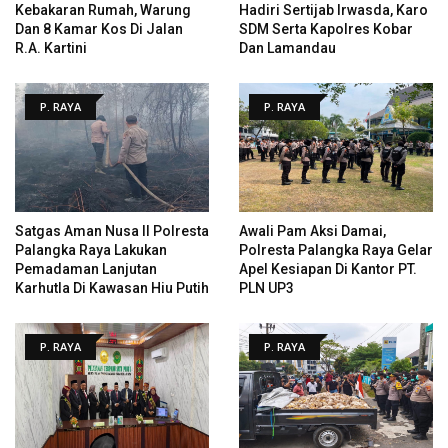
Kebakaran Rumah, Warung
Hadiri Sertijab Irwasda, Karo
Dan 8 Kamar Kos Di Jalan
SDM Serta Kapolres Kobar
R.A. Kartini
Dan Lamandau
P. RAYA
P. RAYA
Satgas Aman Nusa II Polresta
Awali Pam Aksi Damai,
Palangka Raya Lakukan
Polresta Palangka Raya Gelar
Pemadaman Lanjutan
Apel Kesiapan Di Kantor PT.
Karhutla Di Kawasan Hiu Putih
PLN UP3
P. RAYA
P. RAYA