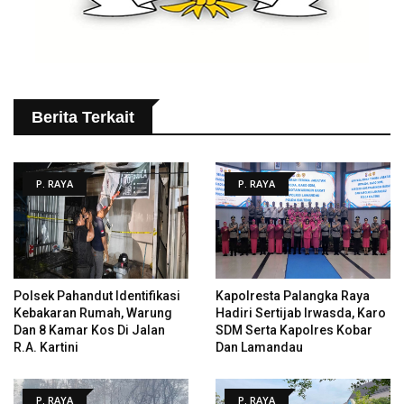
Berita Terkait
P. RAYA
P. RAYA
Polsek Pahandut Identifikasi
Kapolresta Palangka Raya
Kebakaran Rumah, Warung
Hadiri Sertijab Irwasda, Karo
Dan 8 Kamar Kos Di Jalan
SDM Serta Kapolres Kobar
R.A. Kartini
Dan Lamandau
P. RAYA
P. RAYA