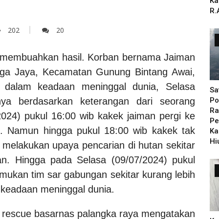
Ka
R.
202
20
 membuahkan hasil. Korban bernama Jaiman
rga Jaya, Kecamatan Gunung Bintang Awai,
an dalam keadaan meninggal dunia, Selasa
Sa
nya berdasarkan keterangan dari seorang
Po
Ra
2024) pukul 16:00 wib kakek jaiman pergi ke
Pe
. Namun hingga pukul 18:00 wib kakek tak
Ka
Hi
h melakukan upaya pencarian di hutan sekitar
n. Hingga pada Selasa (09/07/2024) pukul
emukan tim sar gabungan sekitar kurang lebih
 keadaan meninggal dunia.
im rescue basarnas palangka raya mengatakan