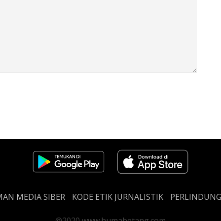
AN MEDIA SIBER
KODE ETIK JURNALISTIK
PERLINDUN
@2020 www.humabetang.com