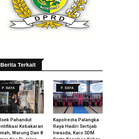
Berita Terkait
P. RAYA
P. RAYA
lsek Pahandut
Kapolresta Palangka
entifikasi Kebakaran
Raya Hadiri Sertijab
mah, Warung Dan 8
Irwasda, Karo SDM