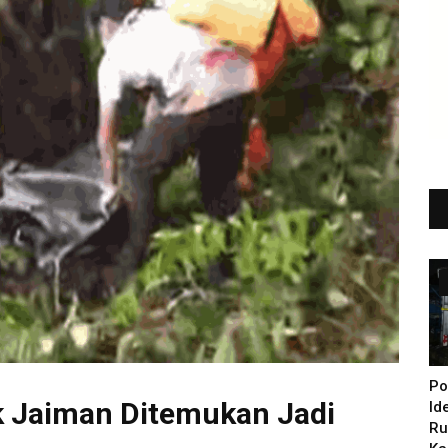
Po
k Jaiman Ditemukan Jadi
Id
Ru