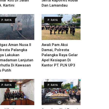
mar Kos Di Jalan
Serta Kapolres Kobar
A. Kartini
Dan Lamandau
P. RAYA
P. RAYA
tgas Aman Nusa II
Awali Pam Aksi
lresta Palangka
Damai, Polresta
ya Lakukan
Palangka Raya Gelar
madaman Lanjutan
Apel Kesiapan Di
rhutla Di Kawasan
Kantor PT. PLN UP3
u Putih
P. RAYA
P. RAYA