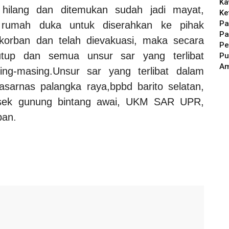
Ka
hilang dan ditemukan sudah jadi mayat,
Ke
Pa
 rumah duka untuk diserahkan ke pihak
Pa
korban dan telah dievakuasi, maka secara
Pe
tutup dan semua unsur sar yang terlibat
Pu
A
ng-masing.
Unsur sar yang terlibat dalam
basarnas palangka raya,bpbd barito selatan,
olsek gunung bintang awai, UKM SAR UPR,
ban
.