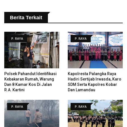
Berita Terkait
P. RAYA
P. RAYA
Polsek Pahandut Identifikasi
Kapolresta Palangka Raya
Kebakaran Rumah, Warung
Hadiri Sertijab Irwasda, Karo
Dan 8 Kamar Kos Di Jalan
SDM Serta Kapolres Kobar
R.A. Kartini
Dan Lamandau
P. RAYA
P. RAYA