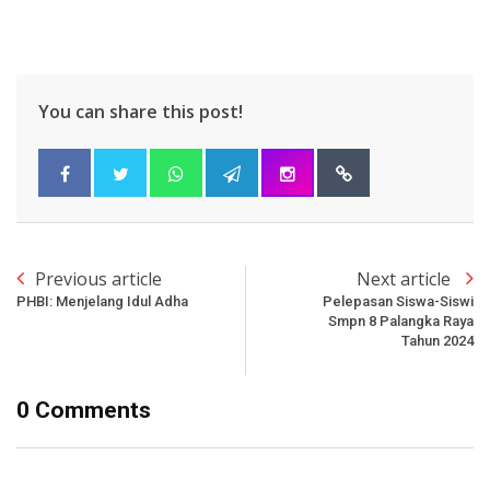
You can share this post!
Previous article
Next article
PHBI: Menjelang Idul Adha
Pelepasan Siswa-Siswi
Smpn 8 Palangka Raya
Tahun 2024
0 Comments