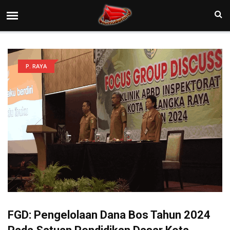
P. RAYA
FGD: Pengelolaan Dana Bos Tahun 2024