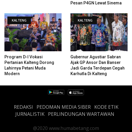
Pesan P4GN Lewat Sinema
KALTENG
KALTENG
Program D-I Vokasi
Gubernur Agustiar Sabran
Pertanian Kalteng Dorong
Ajak GP Ansor Dan Banser
Lahirnya Petani Muda
Jadi Garda Terdepan Cegah
Modern
Karhutla Di Kalteng
REDAKSI
PEDOMAN MEDIA SIBER
KODE ETIK
JURNALISTIK
PERLINDUNGAN WARTAWAN
@2020 www.humabetang.com