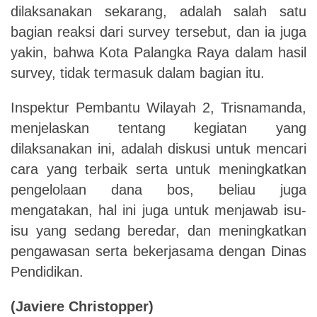
dilaksanakan sekarang, adalah salah satu
bagian reaksi dari survey tersebut, dan ia juga
yakin, bahwa Kota Palangka Raya dalam hasil
survey, tidak termasuk dalam bagian itu.
Inspektur Pembantu Wilayah 2, Trisnamanda,
menjelaskan tentang kegiatan yang
dilaksanakan ini, adalah diskusi untuk mencari
cara yang terbaik serta untuk meningkatkan
pengelolaan dana bos, beliau juga
mengatakan, hal ini juga untuk menjawab isu-
isu yang sedang beredar, dan meningkatkan
pengawasan serta bekerjasama dengan Dinas
Pendidikan.
(Javiere Christopper)