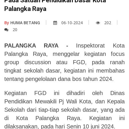
Pada Satuan Pendidikan Dasar Kota
Palangka Raya
By
HUMA BETANG
06-10-2024
202
20
PALANGKA RAYA -
Inspektorat Kota
Palangka Raya, menggelar kegiatan focus
group discussion atau FGD, pada ranah
tingkat sekolah dasar, kegiatan ini membahas
tentang pengelolaan dana bos tahun 2024.
Kegiatan FGD ini dihadiri oleh Dinas
Pendidikan Mewakili Pj Wali Kota, dan Kepala
Sekolah dari tiap-tiap sekolah dasar, yang ada
di Kota Palangka Raya. Kegiatan ini
dilaksanakan, pada hari Senin 10 juni 2024.