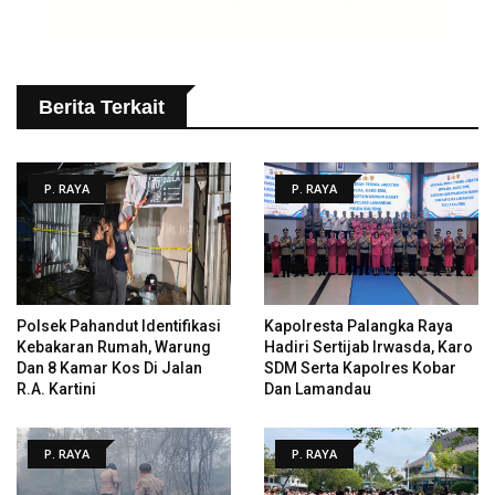
Berita Terkait
P. RAYA
P. RAYA
Polsek Pahandut Identifikasi
Kapolresta Palangka Raya
Kebakaran Rumah, Warung
Hadiri Sertijab Irwasda, Karo
Dan 8 Kamar Kos Di Jalan
SDM Serta Kapolres Kobar
R.A. Kartini
Dan Lamandau
P. RAYA
P. RAYA