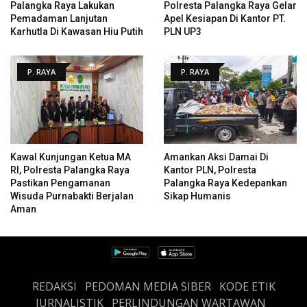
Palangka Raya Lakukan
Polresta Palangka Raya Gelar
Pemadaman Lanjutan
Apel Kesiapan Di Kantor PT.
Karhutla Di Kawasan Hiu Putih
PLN UP3
P. RAYA
P. RAYA
Kawal Kunjungan Ketua MA
Amankan Aksi Damai Di
RI, Polresta Palangka Raya
Kantor PLN, Polresta
Pastikan Pengamanan
Palangka Raya Kedepankan
Wisuda Purnabakti Berjalan
Sikap Humanis
Aman
REDAKSI
PEDOMAN MEDIA SIBER
KODE ETIK
JURNALISTIK
PERLINDUNGAN WARTAWAN