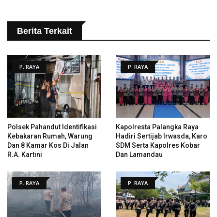
Berita Terkait
P. RAYA
P. RAYA
Polsek Pahandut Identifikasi
Kapolresta Palangka Raya
Kebakaran Rumah, Warung
Hadiri Sertijab Irwasda, Karo
Dan 8 Kamar Kos Di Jalan
SDM Serta Kapolres Kobar
R.A. Kartini
Dan Lamandau
P. RAYA
P. RAYA