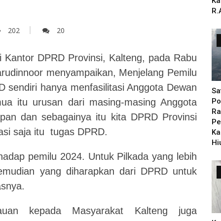
Ka
R.
202
20
di Kantor DPRD Provinsi, Kalteng, pada Rabu
arudinnoor menyampaikan, Menjelang Pemilu
RD sendiri hanya menfasilitasi Anggota Dewan
Sa
ua itu urusan dari masing-masing Anggota
Po
Ra
apan dan sebagainya itu kita DPRD Provinsi
Pe
asi saja itu tugas DPRD.
Ka
Hi
hadap pemilu 2024. Untuk Pilkada yang lebih
emudian yang diharapkan dari DPRD untuk
asnya.
auan kepada Masyarakat Kalteng juga