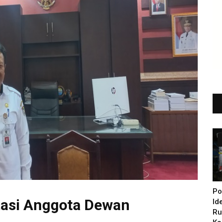
Po
tasi Anggota Dewan
Id
Ru