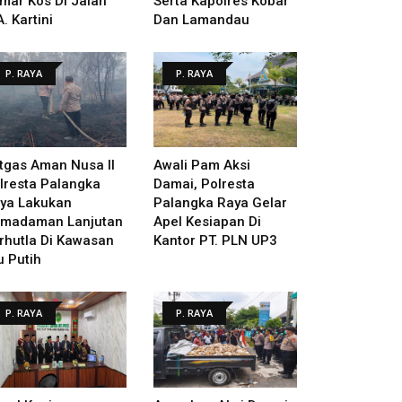
mar Kos Di Jalan
Serta Kapolres Kobar
A. Kartini
Dan Lamandau
P. RAYA
P. RAYA
tgas Aman Nusa II
Awali Pam Aksi
lresta Palangka
Damai, Polresta
ya Lakukan
Palangka Raya Gelar
madaman Lanjutan
Apel Kesiapan Di
rhutla Di Kawasan
Kantor PT. PLN UP3
u Putih
P. RAYA
P. RAYA