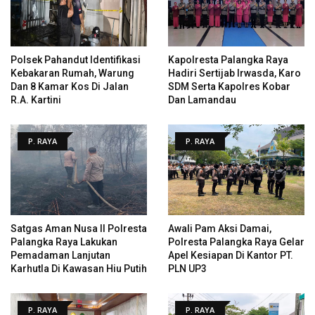
Polsek Pahandut Identifikasi
Kapolresta Palangka Raya
Kebakaran Rumah, Warung
Hadiri Sertijab Irwasda, Karo
Dan 8 Kamar Kos Di Jalan
SDM Serta Kapolres Kobar
R.A. Kartini
Dan Lamandau
P. RAYA
P. RAYA
Satgas Aman Nusa II Polresta
Awali Pam Aksi Damai,
Palangka Raya Lakukan
Polresta Palangka Raya Gelar
Pemadaman Lanjutan
Apel Kesiapan Di Kantor PT.
Karhutla Di Kawasan Hiu Putih
PLN UP3
P. RAYA
P. RAYA