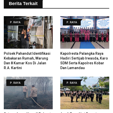
Berita Terkait
P. RAYA
P. RAYA
Polsek Pahandut Identifikasi
Kapolresta Palangka Raya
Kebakaran Rumah, Warung
Hadiri Sertijab Irwasda, Karo
Dan 8 Kamar Kos Di Jalan
SDM Serta Kapolres Kobar
R.A. Kartini
Dan Lamandau
P. RAYA
P. RAYA