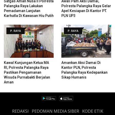
Satgas Aman Nusa II Polresta
Awali Pam Aksi Damai,
Palangka Raya Lakukan
Polresta Palangka Raya Gelar
Pemadaman Lanjutan
Apel Kesiapan Di Kantor PT.
Karhutla Di Kawasan Hiu Putih
PLN UP3
P. RAYA
P. RAYA
Kawal Kunjungan Ketua MA
Amankan Aksi Damai Di
RI, Polresta Palangka Raya
Kantor PLN, Polresta
Pastikan Pengamanan
Palangka Raya Kedepankan
Wisuda Purnabakti Berjalan
Sikap Humanis
Aman
REDAKSI
PEDOMAN MEDIA SIBER
KODE ETIK