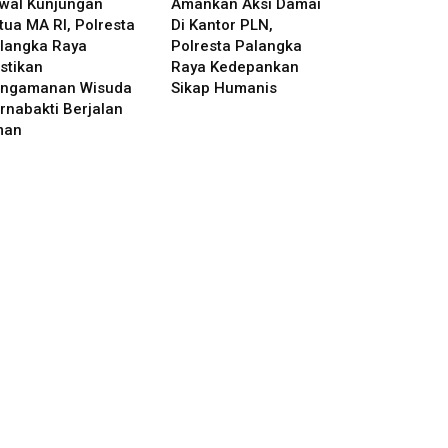
wal Kunjungan
Amankan Aksi Damai
tua MA RI, Polresta
Di Kantor PLN,
langka Raya
Polresta Palangka
stikan
Raya Kedepankan
ngamanan Wisuda
Sikap Humanis
rnabakti Berjalan
man