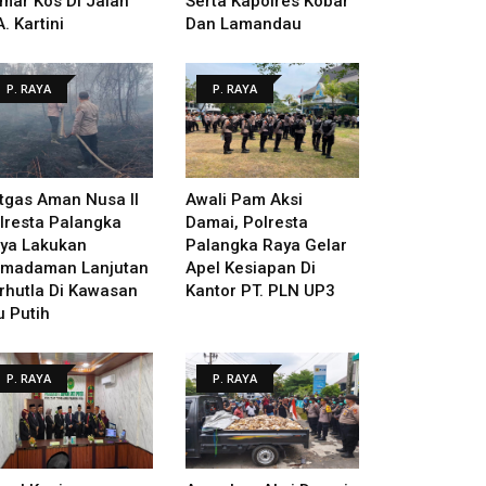
mar Kos Di Jalan
Serta Kapolres Kobar
A. Kartini
Dan Lamandau
P. RAYA
P. RAYA
tgas Aman Nusa II
Awali Pam Aksi
lresta Palangka
Damai, Polresta
ya Lakukan
Palangka Raya Gelar
madaman Lanjutan
Apel Kesiapan Di
rhutla Di Kawasan
Kantor PT. PLN UP3
u Putih
P. RAYA
P. RAYA