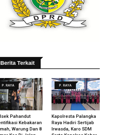
Berita Terkait
P. RAYA
P. RAYA
lsek Pahandut
Kapolresta Palangka
entifikasi Kebakaran
Raya Hadiri Sertijab
mah, Warung Dan 8
Irwasda, Karo SDM