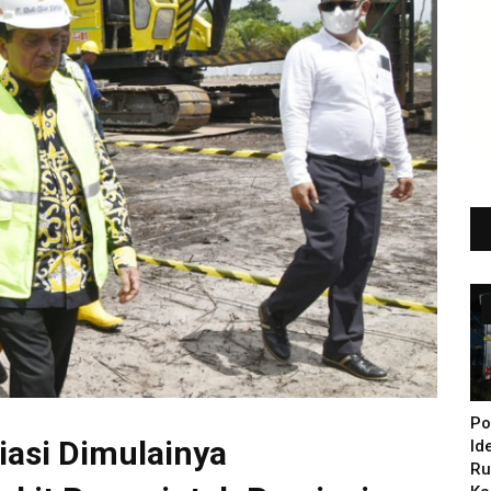
Po
iasi Dimulainya
Id
Ru