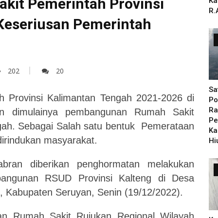
it Pemerintah Provinsi
Ka
R.
Keseriusan Pemerintah
202
20
Sa
h Provinsi Kalimantan Tengah 2021-2026 di
Po
Ra
an dimulainya pembangunan Rumah Sakit
Pe
gah. Sebagai Salah satu bentuk Pemerataan
Ka
dirindukan masyarakat.
Hi
abran diberikan penghormatan melakukan
angunan RSUD Provinsi Kalteng di Desa
 Kabupaten Seruyan, Senin (19/12/2022).
n Rumah Sakit Rujukan Regional Wilayah