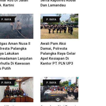
mar Kos Di Jalan
Serta Kapolres Kobar
A. Kartini
Dan Lamandau
P. RAYA
P. RAYA
tgas Aman Nusa II
Awali Pam Aksi
lresta Palangka
Damai, Polresta
ya Lakukan
Palangka Raya Gelar
madaman Lanjutan
Apel Kesiapan Di
rhutla Di Kawasan
Kantor PT. PLN UP3
u Putih
P. RAYA
P. RAYA