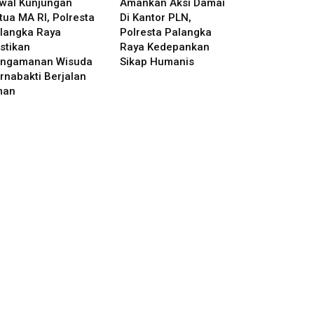
wal Kunjungan
Amankan Aksi Damai
tua MA RI, Polresta
Di Kantor PLN,
langka Raya
Polresta Palangka
stikan
Raya Kedepankan
ngamanan Wisuda
Sikap Humanis
rnabakti Berjalan
man