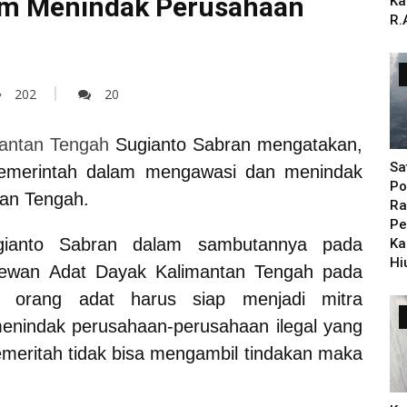
am Menindak Perusahaan
Ka
R.
202
20
antan Tengah
Sugianto Sabran mengatakan,
Sa
emerintah dalam mengawasi dan menindak
Po
tan Tengah.
Ra
Pe
gianto Sabran dalam sambutannya pada
Ka
Hi
wan Adat Dayak Kalimantan Tengah pada
orang adat harus siap menjadi mitra
nindak perusahaan-perusahaan ilegal yang
emeritah tidak bisa mengambil tindakan maka