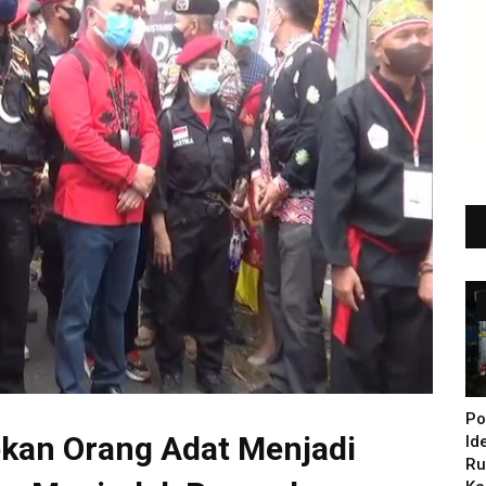
Po
kan Orang Adat Menjadi
Id
Ru