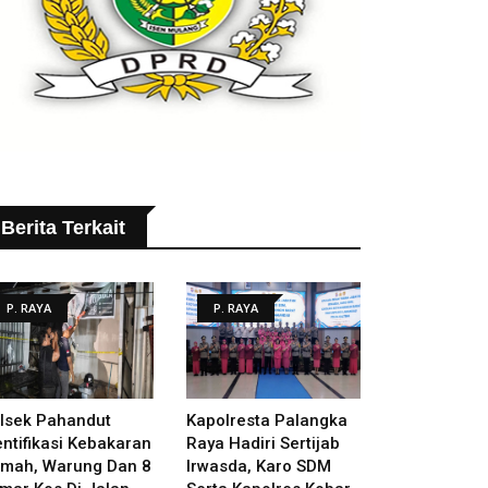
Berita Terkait
P. RAYA
P. RAYA
lsek Pahandut
Kapolresta Palangka
entifikasi Kebakaran
Raya Hadiri Sertijab
mah, Warung Dan 8
Irwasda, Karo SDM