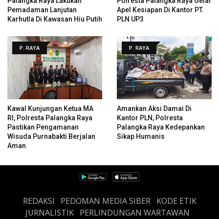
Palangka Raya Lakukan
Polresta Palangka Raya Gelar
Pemadaman Lanjutan
Apel Kesiapan Di Kantor PT.
Karhutla Di Kawasan Hiu Putih
PLN UP3
P. RAYA
P. RAYA
Kawal Kunjungan Ketua MA
Amankan Aksi Damai Di
RI, Polresta Palangka Raya
Kantor PLN, Polresta
Pastikan Pengamanan
Palangka Raya Kedepankan
Wisuda Purnabakti Berjalan
Sikap Humanis
Aman
REDAKSI
PEDOMAN MEDIA SIBER
KODE ETIK
JURNALISTIK
PERLINDUNGAN WARTAWAN