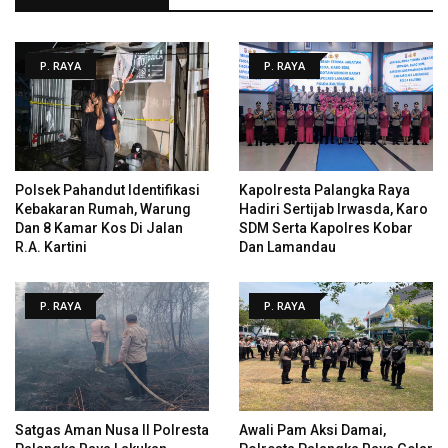
P. RAYA
P. RAYA
Polsek Pahandut Identifikasi
Kapolresta Palangka Raya
Kebakaran Rumah, Warung
Hadiri Sertijab Irwasda, Karo
Dan 8 Kamar Kos Di Jalan
SDM Serta Kapolres Kobar
R.A. Kartini
Dan Lamandau
P. RAYA
P. RAYA
Satgas Aman Nusa II Polresta
Awali Pam Aksi Damai,