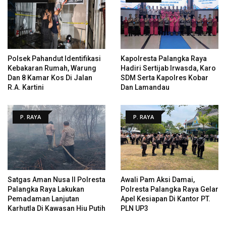
Polsek Pahandut Identifikasi
Kapolresta Palangka Raya
Kebakaran Rumah, Warung
Hadiri Sertijab Irwasda, Karo
Dan 8 Kamar Kos Di Jalan
SDM Serta Kapolres Kobar
R.A. Kartini
Dan Lamandau
P. RAYA
P. RAYA
Satgas Aman Nusa II Polresta
Awali Pam Aksi Damai,
Palangka Raya Lakukan
Polresta Palangka Raya Gelar
Pemadaman Lanjutan
Apel Kesiapan Di Kantor PT.
Karhutla Di Kawasan Hiu Putih
PLN UP3