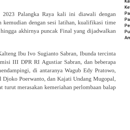
Ka
Ke
Pa
2023 Palangka Raya kali ini diawali dengan
Pa
n kemudian dengan sesi latihan, kualifikasi time
Pe
a, hingga akhirnya puncak Final yang dijadwalkan
Pu
A
Kalteng Ibu Ivo Sugianto Sabran, Ibunda tercinta
misi III DPR RI Agustiar Sabran, dan beberapa
 mendampingi, di antaranya Wagub Edy Pratowo,
l Djoko Poerwanto, dan Kajati Undang Mugopal,
ihat turut merasakan kemeriahan perlombaan balap