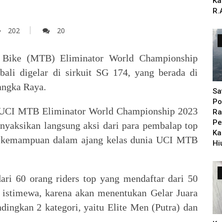
Ka
R.
202
20
Bike (MTB) Eliminator World Championship
li digelar di sirkuit SG 174, yang berada di
angka Raya.
Sa
Po
UCI MTB Eliminator World Championship 2023
Ra
Pe
yaksikan langsung aksi dari para pembalap top
Ka
u kemampuan dalam ajang kelas dunia UCI MTB
Hi
ari 60 orang riders top yang mendaftar dari 50
n istimewa, karena akan menentukan Gelar Juara
dingkan 2 kategori, yaitu Elite Men (Putra) dan