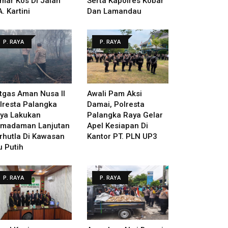
mar Kos Di Jalan
Serta Kapolres Kobar
A. Kartini
Dan Lamandau
P. RAYA
P. RAYA
tgas Aman Nusa II
Awali Pam Aksi
lresta Palangka
Damai, Polresta
ya Lakukan
Palangka Raya Gelar
madaman Lanjutan
Apel Kesiapan Di
rhutla Di Kawasan
Kantor PT. PLN UP3
u Putih
P. RAYA
P. RAYA