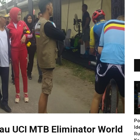
Po
jau UCI MTB Eliminator World
Id
Ru