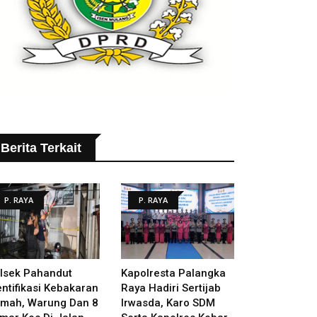
Berita Terkait
P. RAYA
P. RAYA
lsek Pahandut
Kapolresta Palangka
entifikasi Kebakaran
Raya Hadiri Sertijab
mah, Warung Dan 8
Irwasda, Karo SDM