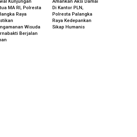
wal Kunjungan
Amankan Aksi Damai
tua MA RI, Polresta
Di Kantor PLN,
langka Raya
Polresta Palangka
stikan
Raya Kedepankan
ngamanan Wisuda
Sikap Humanis
rnabakti Berjalan
man