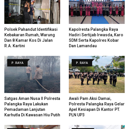
Polsek Pahandut Identifikasi
Kapolresta Palangka Raya
Kebakaran Rumah, Warung
Hadiri Sertijab Irwasda, Karo
Dan 8 Kamar Kos Di Jalan
SDM Serta Kapolres Kobar
R.A. Kartini
Dan Lamandau
P. RAYA
P. RAYA
Satgas Aman Nusa II Polresta
Awali Pam Aksi Damai,
Palangka Raya Lakukan
Polresta Palangka Raya Gelar
Pemadaman Lanjutan
Apel Kesiapan Di Kantor PT.
Karhutla Di Kawasan Hiu Putih
PLN UP3