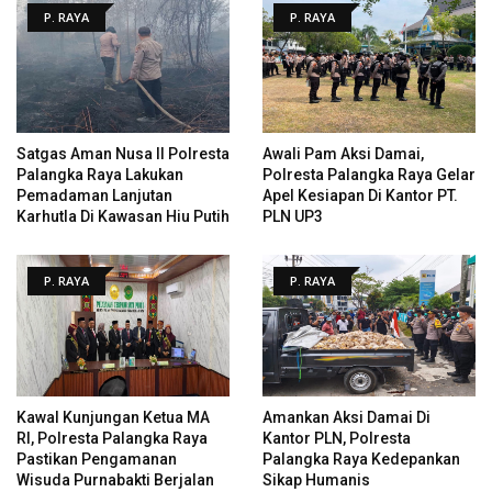
P. RAYA
P. RAYA
Satgas Aman Nusa II Polresta
Awali Pam Aksi Damai,
Palangka Raya Lakukan
Polresta Palangka Raya Gelar
Pemadaman Lanjutan
Apel Kesiapan Di Kantor PT.
Karhutla Di Kawasan Hiu Putih
PLN UP3
P. RAYA
P. RAYA
Kawal Kunjungan Ketua MA
Amankan Aksi Damai Di
RI, Polresta Palangka Raya
Kantor PLN, Polresta
Pastikan Pengamanan
Palangka Raya Kedepankan
Wisuda Purnabakti Berjalan
Sikap Humanis