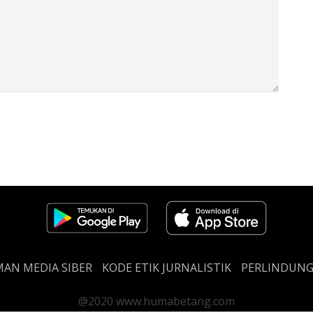
AN MEDIA SIBER
KODE ETIK JURNALISTIK
PERLINDUN
@2020 www.humabetang.com