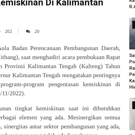
emiskinan Di Kalimantan
Ka
R.
202
20
ula Badan Perencanaan Pembangunan Daerah,
Sa
itbang), saat menghadiri acara pembukaan Rapat
Po
n Provinsi Kalimantan Tengah (Kalteng) Tahun
Ra
ernur Kalimantan Tengah mengatakan pentingnya
Pe
Ka
program-program pengentasan kemiskinan di
Hi
/11/2022).
an tingkat kemiskinan saat ini dibutuhkan
erbagai elemen yang ada. Mesinergikan semua
 sinergitas antar sektor pembangunan yang ada,