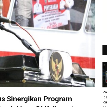
Po
s Sinergikan Program
Id
Ru