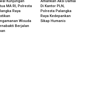
wal Kunjungan
Amankan Aksi Damai
tua MA RI, Polresta
Di Kantor PLN,
langka Raya
Polresta Palangka
stikan
Raya Kedepankan
ngamanan Wisuda
Sikap Humanis
rnabakti Berjalan
man