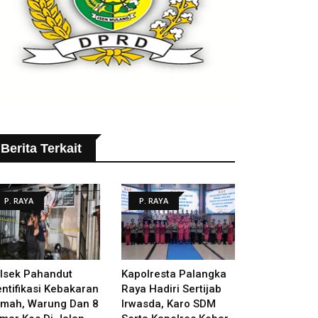
Berita Terkait
P. RAYA
P. RAYA
lsek Pahandut
Kapolresta Palangka
entifikasi Kebakaran
Raya Hadiri Sertijab
mah, Warung Dan 8
Irwasda, Karo SDM