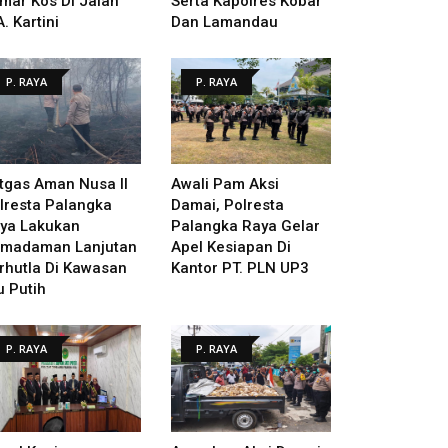
mar Kos Di Jalan
Serta Kapolres Kobar
A. Kartini
Dan Lamandau
P. RAYA
P. RAYA
tgas Aman Nusa II
Awali Pam Aksi
lresta Palangka
Damai, Polresta
ya Lakukan
Palangka Raya Gelar
madaman Lanjutan
Apel Kesiapan Di
rhutla Di Kawasan
Kantor PT. PLN UP3
u Putih
P. RAYA
P. RAYA