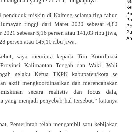
embangunan yang telah ada,” ungkapnya.
Ka
Ke
Pa
i penduduk miskin di Kalteng selama tiga tahun
Pa
 lumayan tinggi dari Maret 2020 sebesar 4,82
Pe
Pu
r 2021 sebesar 5,16 persen atau 141,03 ribu jiwa,
A
8 persen atau 145,10 ribu jiwa.
rsebut, saya meminta kepada Tim Koordinasi
Provinsi Kalimantan Tengah dan Wakil Wali
engah selaku Ketua TKPK kabupaten/kota se
ran aktif mengkoordinasikan dan merencanakan
miskinan secara realistis dan focus dala,
 yang menjadi penyebab hal tersebut,” katanya
pat, Pemerintah telah mengambil satu kebijakan