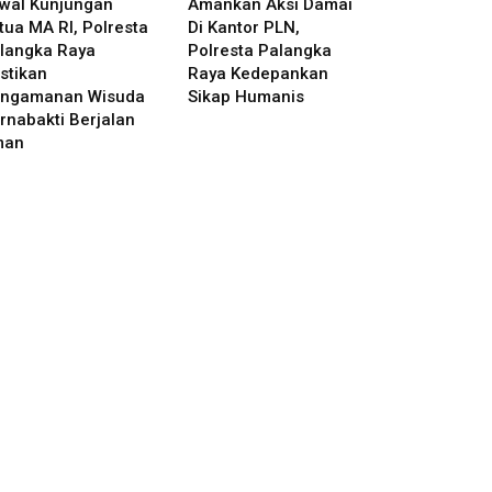
wal Kunjungan
Amankan Aksi Damai
tua MA RI, Polresta
Di Kantor PLN,
langka Raya
Polresta Palangka
stikan
Raya Kedepankan
ngamanan Wisuda
Sikap Humanis
rnabakti Berjalan
man