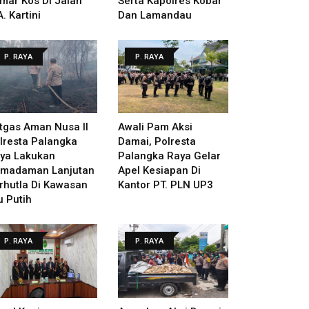
mar Kos Di Jalan
Serta Kapolres Kobar
A. Kartini
Dan Lamandau
P. RAYA
P. RAYA
tgas Aman Nusa II
Awali Pam Aksi
lresta Palangka
Damai, Polresta
ya Lakukan
Palangka Raya Gelar
madaman Lanjutan
Apel Kesiapan Di
rhutla Di Kawasan
Kantor PT. PLN UP3
u Putih
P. RAYA
P. RAYA