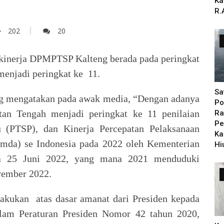
n
Ka
R.
202
20
kinerja DPMPTSP Kalteng berada pada peringkat
 menjadi peringkat ke 11.
Sa
g mengatakan pada awak media, “Dengan adanya
Po
an Tengah menjadi peringkat ke 11 penilaian
Ra
Pe
u (PTSP), dan Kinerja Percepatan Pelaksanaan
Ka
mda) se Indonesia pada 2022 oleh Kementerian
Hi
a 25 Juni 2022, yang mana 2021 menduduki
ovember 2022.
lakukan atas dasar amanat dari Presiden kepada
lam Peraturan Presiden Nomor 42 tahun 2020,