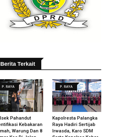
Berita Terkait
P. RAYA
P. RAYA
lsek Pahandut
Kapolresta Palangka
entifikasi Kebakaran
Raya Hadiri Sertijab
mah, Warung Dan 8
Irwasda, Karo SDM