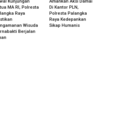
wal Kunjungan
Amankan Aksi Damai
tua MA RI, Polresta
Di Kantor PLN,
langka Raya
Polresta Palangka
stikan
Raya Kedepankan
ngamanan Wisuda
Sikap Humanis
rnabakti Berjalan
man