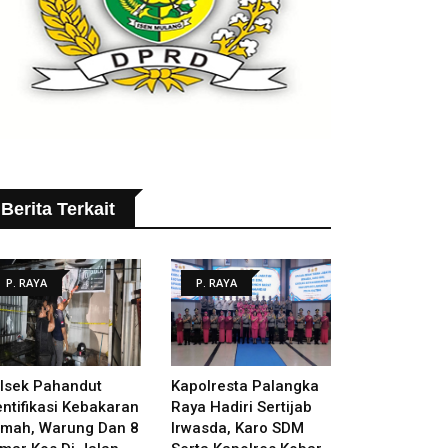
Berita Terkait
P. RAYA
P. RAYA
lsek Pahandut
Kapolresta Palangka
entifikasi Kebakaran
Raya Hadiri Sertijab
mah, Warung Dan 8
Irwasda, Karo SDM