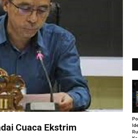
Po
dai Cuaca Ekstrim
Id
Ru