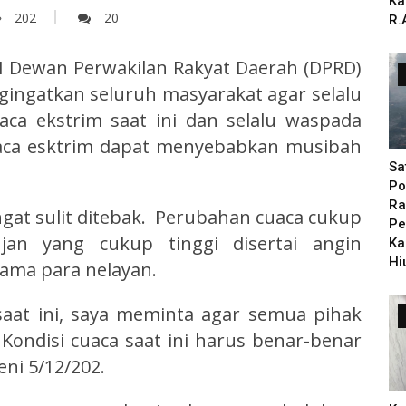
Ka
202
20
R.
II Dewan Perwakilan Rakyat Daerah (DPRD)
ingatkan seluruh masyarakat agar selalu
ca ekstrim saat ini dan selalu waspada
 cuaca esktrim dapat menyebabkan musibah
Sa
Po
Ra
ngat sulit ditebak. Perubahan cuaca cukup
Pe
jan yang cukup tinggi disertai angin
Ka
Hi
tama para nelayan.
saat ini, saya meminta agar semua pihak
Kondisi cuaca saat ini harus benar-benar
eni 5/12/202.