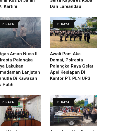
mar Kos Di Jalan
Serta Kapolres Kobar
A. Kartini
Dan Lamandau
P. RAYA
P. RAYA
tgas Aman Nusa II
Awali Pam Aksi
lresta Palangka
Damai, Polresta
ya Lakukan
Palangka Raya Gelar
madaman Lanjutan
Apel Kesiapan Di
rhutla Di Kawasan
Kantor PT. PLN UP3
u Putih
P. RAYA
P. RAYA