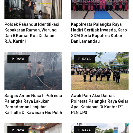
Polsek Pahandut Identifikasi
Kapolresta Palangka Raya
Kebakaran Rumah, Warung
Hadiri Sertijab Irwasda, Karo
Dan 8 Kamar Kos Di Jalan
SDM Serta Kapolres Kobar
R.A. Kartini
Dan Lamandau
P. RAYA
P. RAYA
Satgas Aman Nusa II Polresta
Awali Pam Aksi Damai,
Palangka Raya Lakukan
Polresta Palangka Raya Gelar
Pemadaman Lanjutan
Apel Kesiapan Di Kantor PT.
Karhutla Di Kawasan Hiu Putih
PLN UP3
P. RAYA
P. RAYA